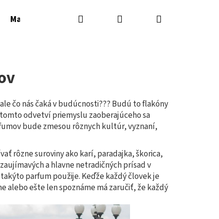
Hľadať
Prihlásenie
Nákupný
Masážne sviečky
Masážne oleje
Parfémy
košík
mov
 ale čo nás čaká v budúcnosti??? Budú to flakóny
v tomto odvetví priemyslu zaoberajúceho sa
parfumov bude zmesou rôznych kultúr, vyznaní,
ť rôzne suroviny ako karí, paradajka, škorica,
TIFICO PHEROMONE
 zaujímavých a hlavne netradičných prísad v
Nasledujúce
V 50ML
á takýto parfum použije. Keďže každý človek je
me alebo ešte len spoznáme má zaručiť, že každý