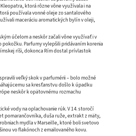
Kleopatra, ktorá rôzne vône využívala i na
torá používala vonné oleje zo santalového
žívali maceráciu aromatických bylín v oleji,
ským účelom a neskôr začali vône využívať i v
 o pokožku. Parfumy vylepšili pridávaním korenia
 Rímskej ríši, dokonca Rím dostal prívlastok
 spravili veľký skok v parfumérii – bolo možné
zmáhajúcemu sa kresťanstvu došlo k úpadku
Európe neskôr k opätovnému rozmachu
cké vody na oplachovanie rúk. V 14. storočí
vet pomarančovníka, duša ruže, extrakt z mäty,
ýrobniach mydla v Marseille, ktoré boli svetovo
čšinou vo flakónoch z emailovaného kovu.