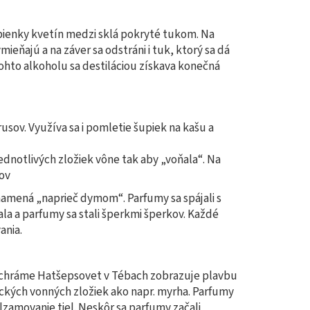
pienky kvetín medzi sklá pokryté tukom. Na
ieňajú a na záver sa odstráni i tuk, ktorý sa dá
tohto alkoholu sa destiláciou získava konečná
rusov. Využíva sa i pomletie šupiek na kašu a
dnotlivých zložiek vône tak aby „voňala“. Na
mov
znamená „naprieč dymom“. Parfumy sa spájali s
la a parfumy sa stali šperkmi šperkov. Každé
ania.
 v chráme Hatšepsovet v Tébach zobrazuje plavbu
ických vonných zložiek ako napr. myrha. Parfumy
lzamovanie tiel. Neskôr sa parfumy začali