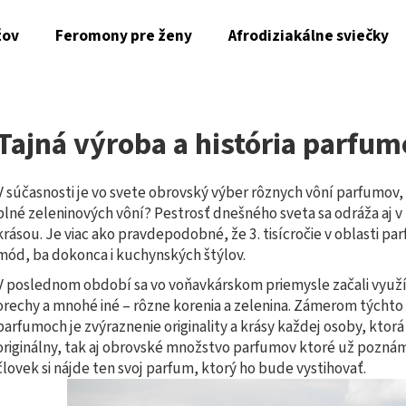
žov
Feromony pre ženy
Afrodiziakálne sviečky
Čo potrebujete nájsť?
Tajná výroba a história parfu
HĽADAŤ
V súčasnosti je vo svete obrovský výber rôznych vôní parfumov,
plné zeleninových vôní? Pestrosť dnešného sveta sa odráža aj 
krásou. Je viac ako pravdepodobné, že 3. tisícročie v oblasti 
Odporúčame
mód, ba dokonca i kuchynských štýlov.
V poslednom období sa vo voňavkárskom priemysle začali využíva
SADA VZORIEK PARFÉMOV MAGNETIFICO PRE
FEROMONY MAGNE
orechy a mnohé iné – rôzne korenia a zelenina. Zámerom týchto
ŽENY
ALLURE PRE MUŽO
parfumoch je zvýraznenie originality a krásy každej osoby, ktor
€20
€40,99
originálny, tak aj obrovské množstvo parfumov ktoré už pozná
Pôvodne:
€24
človek si nájde ten svoj parfum, ktorý ho bude vystihovať.