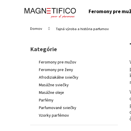
K
Prejsť
na
o
Feromony pre mu
obsah
Späť
Späť
š
do
do
í
Domov
Tajná výroba a história parfumov
k
obchodu
obchodu
B
o
Kategórie
Preskočiť
č
kategórie
n
Feromony pre mužov
ý
Feromony pre ženy
p
Afrodiziakálne sviečky
a
Masážne sviečky
n
Masážne oleje
e
FEROMÓN BUSHIDO ESSENCE SILNÝ
Parfémy
FEROMÓNOVÝ PARFÉM PRE MUŽOV - 50ML
l
Parfumované sviečky
€44
Vzorky parfémov