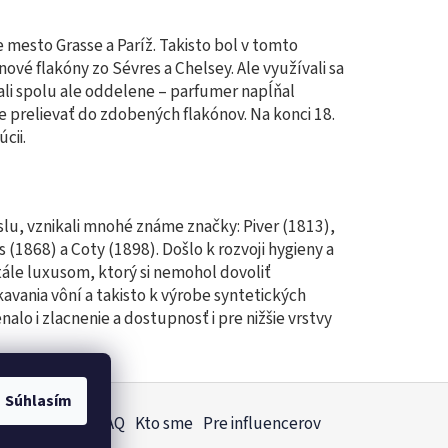
mesto Grasse a Paríž. Takisto bol v tomto
ové flakóny zo Sévres a Chelsey. Ale využívali sa
ali spolu ale oddelene – parfumer napĺňal
e prelievať do zdobených flakónov. Na konci 18.
cii.
lu, vznikali mnohé známe značky: Piver (1813),
 (1868) a Coty (1898). Došlo k rozvoji hygieny a
tále luxusom, ktorý si nemohol dovoliť
kavania vôní a takisto k výrobe syntetických
lo i zlacnenie a dostupnosť i pre nižšie vrstvy
Súhlasím
 a kozmetike
FAQ
Kto sme
Pre influencerov