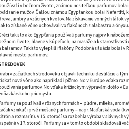
používať i v bežnom živote, známou nositeľkou parfumov bola i 
zvádzanie mužov. Ďalšou známou Egypťankou bola i Nefertiti, k
dreva, ambry a vzácnych kvetov. Na získavanie vonných látok vyu
takto získané vône uchovávali vo flakónoch z alabastru a ónyxu.
Gréci takisto ako Egypťania používali parfumy najprv k nábožen
bežnom živote, hlavne v kúpeľoch, na masáže a k starostlivosti
a balzamov. Takisto vylepšili i flakóny. Podobná situácia bola i v
hlavné mesto parfumov.
STREDOVEK
Arabi v začiatkoch stredoveku objavili techniku destilácie a tým
získať nové vône ako napríklad i pižmo. No v Európe vďaka ro
používania parfumov. No vďaka križiackym výpravám došlo v 
voňavkárskeho priemyslu.
Parfumy sa používali v rôznych formách – púdre, mlieka, aromati
začali vznikať i prvé miešané parfumy – napr. Maďarská voda (k
citrón a rozmarín). V 15. storočí sa rozbehla výroba v slávnych v
úspešné v 17. storočí. Parfumy sa v tomto období skladovali vä