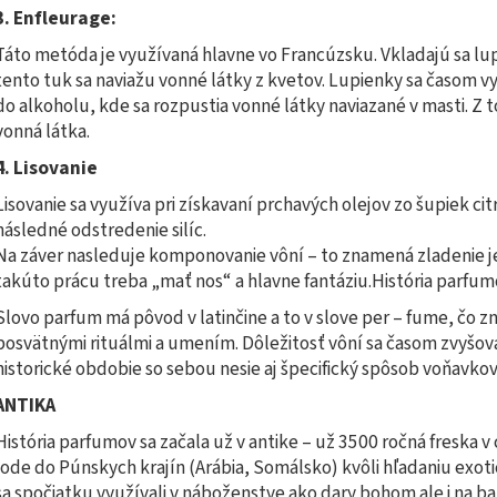
3. Enfleurage:
Táto metóda je využívaná hlavne vo Francúzsku. Vkladajú sa lu
tento tuk sa naviažu vonné látky z kvetov. Lupienky sa časom vym
do alkoholu, kde sa rozpustia vonné látky naviazané v masti. Z 
vonná látka.
4. Lisovanie
Lisovanie sa využíva pri získavaní prchavých olejov zo šupiek cit
následné odstredenie silíc.
Na záver nasleduje komponovanie vôní – to znamená zladenie je
takúto prácu treba „mať nos“ a hlavne fantáziu.História parfu
Slovo parfum má pôvod v latinčine a to v slove per – fume, čo 
posvätnými rituálmi a umením. Dôležitosť vôní sa časom zvyšova
historické obdobie so sebou nesie aj špecifický spôsob voňavkov
ANTIKA
História parfumov sa začala už v antike – už 3500 ročná freska
lode do Púnskych krajín (Arábia, Somálsko) kvôli hľadaniu exot
sa spočiatku využívali v náboženstve ako dary bohom ale i na ba