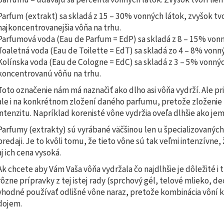
Parfum (extrakt) sa skladá z 15 – 30% vonných látok, zvyšok tvo
najkoncentrovanejšia vôňa na trhu.
Parfumová voda (Eau de Parfum = EdP) sa skladá z 8 – 15% vonný
Toaletná voda (Eau de Toilette = EdT) sa skladá zo 4 – 8% vonný
Kolínska voda (Eau de Cologne = EdC) sa skladá z 3 – 5% vonných
koncentrovanú vôňu na trhu.
Toto označenie nám má naznačiť ako dlho asi vôňa vydrží. Ale pri
ale i na konkrétnom zložení daného parfumu, pretože zloženie 
intenzitu. Napríklad korenisté vône vydržia oveľa dlhšie ako je
Parfumy (extrakty) sú vyrábané väčšinou len u špecializovanýc
predaji. Je to kvôli tomu, že tieto vône sú tak veľmi intenzívne,
aj ich cena vysoká.
Ak chcete aby Vám Vaša vôňa vydržala čo najdlhšie je dôležité i t
rôzne prípravky z tej istej rady (sprchový gél, telové mlieko, de
vhodné používať odlišné vône naraz, pretože kombinácia vôní 
dojem.