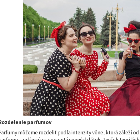
Rozdelenie parfumov
Parfumy môžeme rozdeliť podľa intenzity vône, ktorá záleží od
parfumu – udávajú sa percentá vonných látok. Zvyšok tvorí lieh 