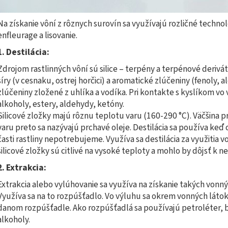
Na získanie vôní z rôznych surovín sa využívajú rozličné technol
enfleurage a lisovanie.
1. Destilácia:
Zdrojom rastlinných vôní sú silice – terpény a terpénové derivá
síry (v cesnaku, ostrej horčici) a aromatické zlúčeniny (fenoly
zlúčeniny zložené z uhlíka a vodíka. Pri kontakte s kyslíkom vo
alkoholy, estery, aldehydy, ketóny.
Silicové zložky majú rôznu teplotu varu (160-290 °C). Väčšina p
varu preto sa nazývajú prchavé oleje. Destilácia sa používa keď ch
časti rastliny nepotrebujeme. Využíva sa destilácia za využitia v
silicové zložky sú citlivé na vysoké teploty a mohlo by dôjsť k n
2. Extrakcia:
Extrakcia alebo vylúhovanie sa využíva na získanie takých vonných
Využíva sa na to rozpúšťadlo. Vo výluhu sa okrem vonných látok
danom rozpúšťadle. Ako rozpúšťadlá sa používajú petroléter, 
alkoholy.