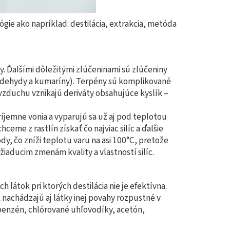
ógie ako napríklad: destilácia, extrakcia, metóda
ty. Ďalšími dôležitými zlúčeninami sú zlúčeniny
, aldehydy a kumaríny). Terpény sú komplikované
 vzduchu vznikajú deriváty obsahujúce kyslík –
ríjemne vonia a vyparujú sa už aj pod teplotou
ceme z rastlín získať čo najviac silíc a ďalšie
ody, čo zníži teplotu varu na asi 100°C, pretože
ežiaducim zmenám kvality a vlastností silíc.
 látok pri ktorých destilácia nie je efektívna.
 nachádzajú aj látky inej povahy rozpustné v
benzén, chlórované uhľovodíky, acetón,