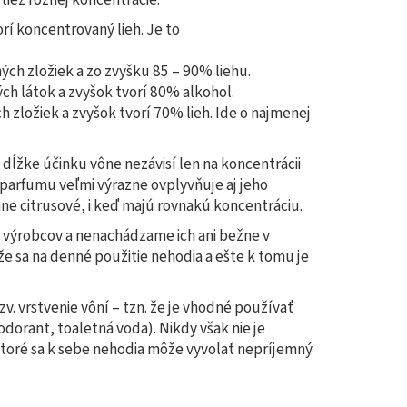
rí koncentrovaný lieh. Je to
ch zložiek a zo zvyšku 85 – 90% liehu.
ch látok a zvyšok tvorí 80% alkohol.
 zložiek a zvyšok tvorí 70% lieh. Ide o najmenej
 dĺžke účinku vône nezávisí len na koncentrácii
parfumu veľmi výrazne ovplyvňuje aj jeho
mne citrusové, i keď majú rovnakú koncentráciu.
h výrobcov a nenachádzame ich ani bežne v
 že sa na denné použitie nehodia a ešte k tomu je
zv. vrstvenie vôní – tzn. že je vhodné používať
odorant, toaletná voda). Nikdy však nie je
ktoré sa k sebe nehodia môže vyvolať nepríjemný