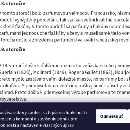
18. storočie
V tomto storočí bolo parfumovou veľmocou Francúzsko, hlavne 
období vynájdený porcelán a tak vznikali veľmi kvalitné porcelán
i sklené flakóny. V tomto období sa parfumy a flakóny nepredáv
parfumami jednoduché fľaštičky a ženy si museli samé tieto vôn
storočia došlo k zbrzdeniu parfumérstva kvôli francúzskej revolú
19. storočie
V 19. storočí došlo k ďalšiemu rozmachu voňavkárskeho priemys
Guerlain (1828), Molinard (1849), Roger a Gallet (1862), Bourjois
preto mydlo zastávalo veľmi dôležité miesto, no parfumy boli s
ktokoľvek. S priemyselnou revolúciou prišli aj nové spôsoby zís
náhrad. Preto došlo k priemyselnej výrobe parfumov a to znamena
obyvateľstva.
oužíva súbory cookie
k zlepšeniu funkčnosti
Odmietnuť
noteniu kampaní a zlepšeniu ponúk pre
Feromony
Bezpečnostné prehlásenie k výživovým doplnkom
robnosti a nastavenie vlastných úprav