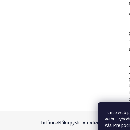
Z
Tento web p
webu, vyhod
á
IntímneNákupy.sk
Afrodiziakálne sviečky
Vás. Pre pod
p