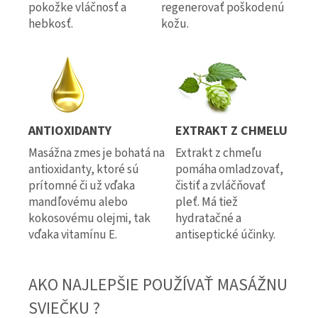
pokožke vláčnosť a
regenerovať poškodenú
hebkosť.
kožu.
ANTIOXIDANTY
EXTRAKT Z CHMELU
Masážna zmes je bohatá na
Extrakt z chmeľu
antioxidanty, ktoré sú
pomáha omladzovať,
prítomné či už vďaka
čistiť a zvláčňovať
mandľovému alebo
pleť. Má tiež
kokosovému olejmi, tak
hydratačné a
vďaka vitamínu E.
antiseptické účinky.
AKO NAJLEPŠIE POUŽÍVAŤ MASÁŽNU
SVIEČKU ?