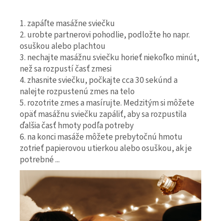
1. zapáľte masážne sviečku
2. urobte partnerovi pohodlie, podložte ho napr.
osuškou alebo plachtou
3. nechajte masážnu sviečku horieť niekoľko minút,
než sa rozpustí časť zmesi
4. zhasnite sviečku, počkajte cca 30 sekúnd a
nalejte rozpustenú zmes na telo
5. rozotrite zmes a masírujte. Medzitým si môžete
opäť masážnu sviečku zapáliť, aby sa rozpustila
ďalšia časť hmoty podľa potreby
6. na konci masáže môžete prebytočnú hmotu
zotrieť papierovou utierkou alebo osuškou, ak je
potrebné ...