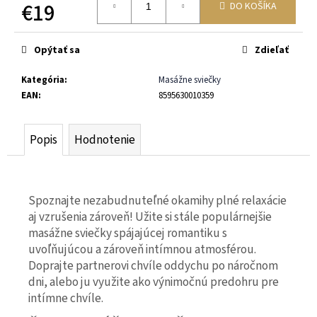
č
€19
DO KOŠÍKA
a
Jednotková
m
cena:
e
Opýtať sa
Zdieľať
LOVELY
Kategória
:
Masážne sviečky
LOVERS
EAN
:
8595630010359
BEMINE
DESTINY
50ML
-
Popis
Hodnotenie
"
FEROMÓNY
PRE
MUŽOV
"
Spoznajte nezabudnuteľné okamihy plné relaxácie
aj vzrušenia zároveň! Užite si stále populárnejšie
€44
Pôvodne:
masážne sviečky spájajúcej romantiku s
€49
uvoľňujúcou a zároveň intímnou atmosférou.
Doprajte partnerovi chvíle oddychu po náročnom
dni, alebo ju využite ako výnimočnú predohru pre
intímne chvíle.