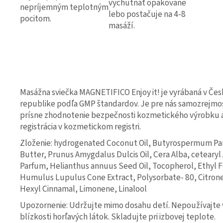
vychutnať opakovane
nepríjemným teplotným
lebo postačuje na 4-8
pocitom.
masáží.
Masážna sviečka MAGNETIFICO Enjoy it! je vyrábaná v Čes
republike podľa GMP štandardov. Je pre nás samozrejm
prísne zhodnotenie bezpečnosti kozmetického výrobku a
registrácia v kozmetickom registri.
Zloženie: hydrogenated Coconut Oil, Butyrospermum Par
Butter, Prunus Amygdalus Dulcis Oil, Cera Alba, cetearyl
Parfum, Helianthus annuus Seed Oil, Tocopherol, Ethyl F
Humulus Lupulus Cone Extract, Polysorbate- 80, Citrone
Hexyl Cinnamal, Limonene, Linalool
Upozornenie: Udržujte mimo dosahu detí. Nepoužívajte 
blízkosti horľavých látok. Skladujte pri izbovej teplote.