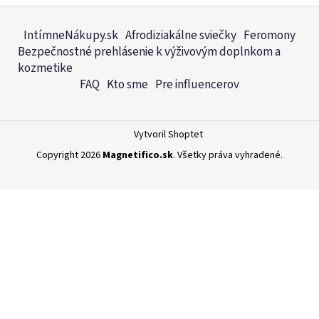
Z
á
IntímneNákupy.sk
Afrodiziakálne sviečky
Feromony
p
Bezpečnostné prehlásenie k výživovým doplnkom a
ä
kozmetike
FAQ
Kto sme
Pre influencerov
t
i
e
Vytvoril Shoptet
Copyright 2026
Magnetifico.sk
. Všetky práva vyhradené.