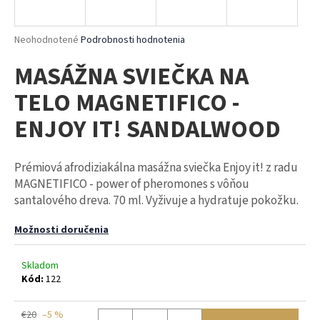
á
j
Priemerné
Neohodnotené
Podrobnosti hodnotenia
s
hodnotenie
MASÁŽNA SVIEČKA NA
produktu
ť
je
?
TELO MAGNETIFICO -
0,0
z
ENJOY IT! SANDALWOOD
5
hviezdičiek.
Prémiová afrodiziakálna masážna sviečka Enjoy it! z radu
HĽADAŤ
MAGNETIFICO - power of pheromones s vôňou
santalového dreva. 70 ml. Vyživuje a hydratuje pokožku.
O
Možnosti doručenia
d
p
Skladom
o
Kód:
122
r
ú
€20
–5 %