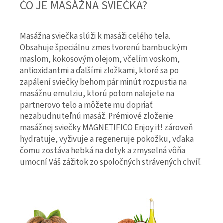
ČO JE MASÁŽNA SVIEČKA?
Masážna sviečka slúži k masáži celého tela.
Obsahuje špeciálnu zmes tvorenú bambuckým
maslom, kokosovým olejom, včelím voskom,
antioxidantmi a ďalšími zložkami, ktoré sa po
zapálení sviečky behom pár minút rozpustia na
masážnu emulziu, ktorú potom nalejete na
partnerovo telo a môžete mu dopriať
nezabudnuteľnú masáž. Prémiové zloženie
masážnej sviečky MAGNETIFICO Enjoy it! zároveň
hydratuje, vyživuje a regeneruje pokožku, vďaka
čomu zostáva hebká na dotyk a zmyselná vôňa
umocní Váš zážitok zo spoločných strávených chvíľ.