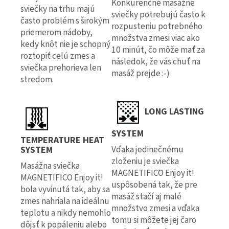
Konkurenčné masážne
sviečky na trhu majú
sviečky potrebujú často k
často problém s širokým
rozpusteniu potrebného
priemerom nádoby,
množstva zmesi viac ako
kedy knôt nie je schopný
10 minút, čo môže mať za
roztopiť celú zmes a
následok, že vás chuť na
sviečka prehorieva len
masáž prejde :-)
stredom.
LONG LASTING
SYSTEM
TEMPERATURE HEAT
Vďaka jedinečnému
SYSTEM
zloženiu je sviečka
Masážna sviečka
MAGNETIFICO Enjoy it!
MAGNETIFICO Enjoy it!
uspôsobená tak, že pre
bola vyvinutá tak, aby sa
masáž stačí aj malé
zmes nahriala na ideálnu
množstvo zmesi a vďaka
teplotu a nikdy nemohlo
tomu si môžete jej čaro
dôjsť k popáleniu alebo