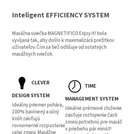
Inteligent EFFICIENCY SYSTEM
Masážna sviečka MAGNETIFICO Enjoy it! bola
vyvíjaná tak, aby došlo k maximalizácii prežitkov
užívateľov. Čím sa tiež odlišuje od ostatných
masážnych sviečok.
CLEVER
TIME
DESIGN SYSTEM
MANAGEMENT SYSTEM
Ideálny priemer pohára,
Ideálne prémiové zloženie
100% bavlnený a silný
zaisťuje roztopenie časti
knôt zaisťujú
zmesi potrebnú pre masáž
rovnomerné rozpustenie
v priebehu pár minút!
celej zmesi. Masážne