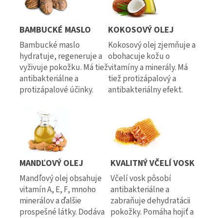
BAMBUCKÉ MASLO
KOKOSOVÝ OLEJ
Bambucké maslo
Kokosový olej zjemňuje a
hydratuje, regeneruje a
obohacuje kožu o
vyživuje pokožku. Má tiež
vitamíny a minerály. Má
antibakteriálne a
tiež protizápalový a
protizápalové účinky.
antibakteriálny efekt.
MANDĽOVÝ OLEJ
KVALITNÝ VČELÍ VOSK
Mandľový olej obsahuje
Včelí vosk pôsobí
vitamín A, E, F, mnoho
antibakteriálne a
minerálov a ďalšie
zabraňuje dehydratácii
prospešné látky. Dodáva
pokožky. Pomáha hojiť a