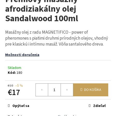
je
á
afrodiziakálny olej
0,0
z
j
Sandalwood 100ml
5
s
hviezdičiek.
ť
Masážny olej z radu MAGNETIFICO - power of
?
pheromones s piatimi druhmi prírodných olejov, vhodný
pre klasickú i intímnu masáž. Vôňa santalového dreva.
Možnosti doručenia
HĽADAŤ
Skladom
Kód:
180
O
€18
–5 %
d
€17
DO KOŠÍKA
p
Jednotková
o
cena:
r
Opýtať sa
Zdieľať
ú