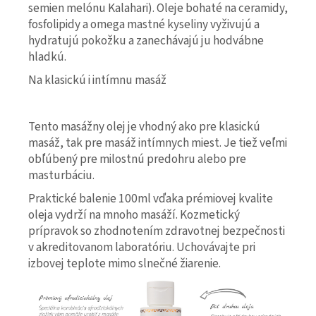
semien melónu Kalahari). Oleje bohaté na ceramidy,
fosfolipidy a omega mastné kyseliny vyživujú a
hydratujú pokožku a zanechávajú ju hodvábne
hladkú.
Na klasickú i intímnu masáž
Tento masážny olej je vhodný ako pre klasickú
masáž, tak pre masáž intímnych miest. Je tiež veľmi
obľúbený pre milostnú predohru alebo pre
masturbáciu.
Praktické balenie 100ml vďaka prémiovej kvalite
oleja vydrží na mnoho masáží. Kozmetický
prípravok so zhodnotením zdravotnej bezpečnosti
v akreditovanom laboratóriu. Uchovávajte pri
izbovej teplote mimo slnečné žiarenie.