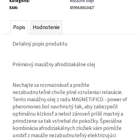
č
Kategória
:
Masážne oleje
a
EAN
:
8595630010427
m
e
Popis
Hodnotenie
LOVELY
LOVERS
Detailný popis produktu
BEMINE
DESTINY
50ML
-
Prémiový masážny afrodiziakálne olej
"
FEROMÓNY
PRE
MUŽOV
Nechajte sa rozmaznávať a prežite
"
nezabudnuteľné chvíle plné vzrušenia i relaxácie.
€44
Tento masážny olej z radu MAGNETIFICO - power of
Pôvodne:
€49
pheromones bol navrhnutý tak, aby zabezpečil
optimálnu klzkosť a nebol zároveň príliš mastný a
prirodzene sa tak vstrebal do pokožky. Špeciálna
kombinácia afrodiziakálnych zložiek vám pomôže
urobiť z masáže nezabudnuteľný elektrizujúci