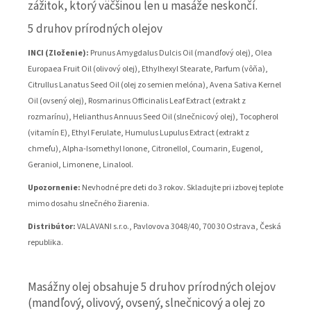
zážitok, ktorý väčšinou len u masáže neskončí.
5 druhov prírodných olejov
INCI (Zloženie):
Prunus Amygdalus Dulcis Oil (mandľový olej), Olea
Europaea Fruit Oil (olivový olej), Ethylhexyl Stearate, Parfum (vôňa),
Citrullus Lanatus Seed Oil (olej zo semien melóna), Avena Sativa Kernel
Oil (ovsený olej), Rosmarinus Officinalis Leaf Extract (extrakt z
rozmarínu), Helianthus Annuus Seed Oil (slnečnicový olej), Tocopherol
(vitamín E), Ethyl Ferulate, Humulus Lupulus Extract (extrakt z
chmeľu), Alpha-Isomethyl Ionone, Citronellol, Coumarin, Eugenol,
Geraniol, Limonene, Linalool.
Upozornenie:
Nevhodné pre deti do 3 rokov. Skladujte pri izbovej teplote
mimo dosahu slnečného žiarenia.
Distribútor:
VALAVANI s.r.o., Pavlovova 3048/40, 700 30 Ostrava, Česká
republika.
Masážny olej obsahuje 5 druhov prírodných olejov
(mandľový, olivový, ovsený, slnečnicový a olej zo