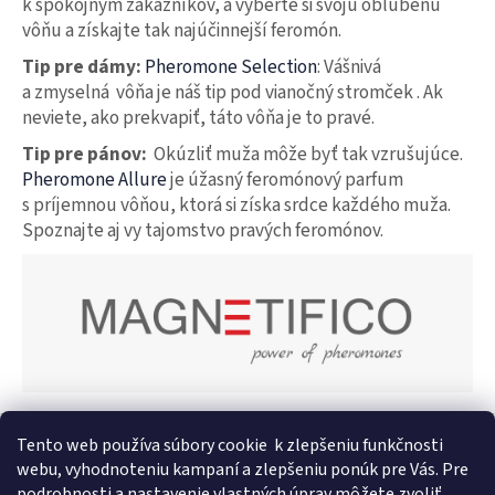
k spokojným zákazníkov, a vyberte si svoju obľúbenú
vôňu a získajte tak najúčinnejší feromón.
Tip pre dámy:
Pheromone Selection
: Vášnivá
a zmyselná vôňa je náš tip pod vianočný stromček . Ak
neviete, ako prekvapiť, táto vôňa je to pravé.
Tip pre pánov:
Okúzliť muža môže byť tak vzrušujúce.
Pheromone Allure
je úžasný feromónový parfum
s príjemnou vôňou, ktorá si získa srdce každého muža.
Spoznajte aj vy tajomstvo pravých feromónov.
Z
Tento web používa súbory cookie
k zlepšeniu funkčnosti
á
IntímneNákupy.sk
Afrodiziakálne sviečky
Feromony
webu, vyhodnoteniu kampaní a zlepšeniu ponúk pre Vás. Pre
p
Bezpečnostné prehlásenie k výživovým doplnkom a
podrobnosti a nastavenie vlastných úprav môžete zvoliť