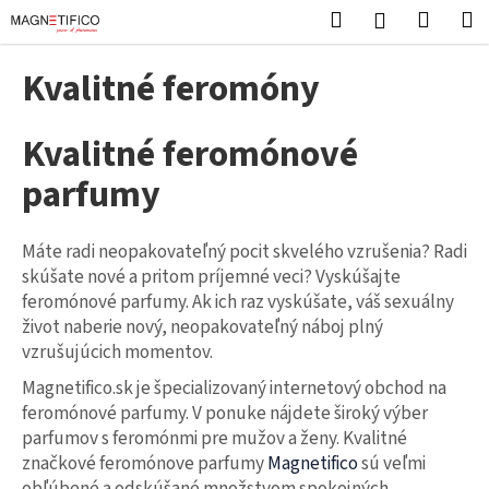
K
Prejsť
Hľadať
Nákup
M
Prihlásenie
na
o
obsah
Späť
Späť
košík
š
Kvalitné feromóny
í
Č
k
Kvalitné feromónové
o
p
parfumy
o
t
Máte radi neopakovateľný pocit skvelého vzrušenia? Radi
r
skúšate nové a pritom príjemné veci? Vyskúšajte
e
feromónové parfumy. Ak ich raz vyskúšate, váš sexuálny
b
život naberie nový, neopakovateľný náboj plný
u
vzrušujúcich momentov.
j
Magnetifico.sk je špecializovaný internetový obchod na
e
feromónové parfumy. V ponuke nájdete široký výber
t
parfumov s feromónmi pre mužov a ženy. Kvalitné
e
značkové feromónove parfumy
Magnetifico
sú veľmi
n
obľúbené a odskúšané množstvom spokojných