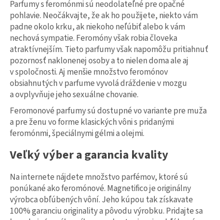
č
Parfumy s feromónmi sú neodolateľné pre opačné
a
pohlavie. Neočákvajte, že ak ho použijete, niekto vám
m
padne okolo krku, ak niekoho neľúbiť alebo k vám
e
nechová sympatie. Feromóny však robia človeka
atraktívnejším. Tieto parfumy však napomôžu pritiahnuť
FEROMONY
pozornosť naklonenej osoby a to nielen doma ale aj
MAGNETIFICO
PHEROMONE
v spoločnosti. Aj menšie množstvo feromónov
SEDUCTION
obsiahnutých v parfume vyvolá dráždenie v mozgu
PRE
a ovplyvňuje jeho sexuálne chovanie.
MUŽOV
30ML
Feromonové parfumy sú dostupné vo variante pre muža
€32,99
a pre ženu vo forme klasických vôni s pridanými
feromónmi, špeciálnymi gélmi a olejmi.
Veľký výber a garancia kvality
Na internete nájdete množstvo parfémov, ktoré sú
ponúkané ako feromónové. Magnetifico je originálny
výrobca obľúbených vôní. Jeho kúpou tak získavate
100% garanciu originality a pôvodu výrobku. Pridajte sa