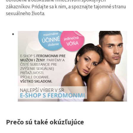
á
zákazníkov. Pridajte sa k nim, a spoznajte tajomné stranu
sexuálneho života.
j
s
ť
?
HĽADAŤ
O
d
p
o
r
Prečo sú také okúzľujúce
ú