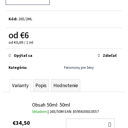
č
a
m
e
Kód:
265/2ML
FEROMÓNY
od
€6
PRE
MUŽOV
Jednotková
od €0,69 / 1 ml
LOVELY
cena:
LOVERS
-
Opýtať sa
Zdieľať
BEMINE
-
Kategória
:
Feromony pre ženy
10ML
(BEZ
VÔNE)
Varianty
Popis
Hodnotenie
€25
Pôvodne:
€30
Obsah 50ml: 50ml
Skladom
| 265/50M
EAN:
8595630010557
€34,50
DO