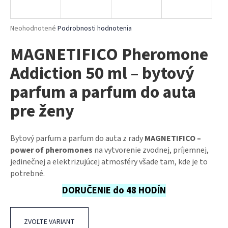
á
j
Priemerné
Neohodnotené
Podrobnosti hodnotenia
s
hodnotenie
MAGNETIFICO Pheromone
produktu
ť
je
?
Addiction 50 ml – bytový
0,0
z
parfum a parfum do auta
5
hviezdičiek.
pre ženy
HĽADAŤ
Bytový parfum a parfum do auta z rady
MAGNETIFICO –
power of pheromones
na vytvorenie zvodnej, príjemnej,
O
jedinečnej a elektrizujúcej atmosféry všade tam, kde je to
d
potrebné.
p
DORUČENIE do 48 HODÍN
o
r
ú
ZVOĽTE VARIANT