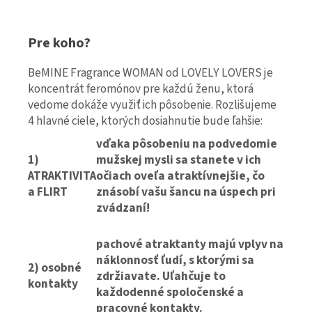
Pre koho?
BeMINE Fragrance WOMAN od LOVELY LOVERS je
koncentrát feromónov pre každú ženu, ktorá
vedome dokáže využiť ich pôsobenie. Rozlišujeme
4 hlavné ciele, ktorých dosiahnutie bude ľahšie:
vďaka pôsobeniu na podvedomie
1)
mužskej mysli sa stanete v ich
ATRAKTIVITA
očiach oveľa atraktívnejšie, čo
a FLIRT
znásobí vašu šancu na úspech pri
zvádzaní!
pachové atraktanty majú vplyv na
náklonnosť ľudí, s ktorými sa
2) osobné
zdržiavate. Uľahčuje to
kontakty
každodenné spoločenské a
pracovné kontakty.