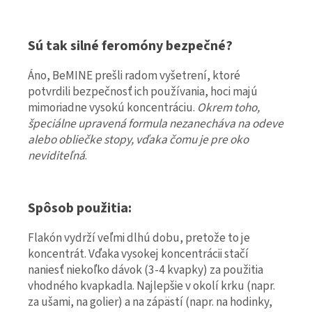
Sú tak silné feromóny bezpečné?
Áno, BeMINE prešli radom vyšetrení, ktoré
potvrdili bezpečnosť ich používania, hoci majú
mimoriadne vysokú koncentráciu.
Okrem toho,
špeciálne upravená formula nezanecháva na odeve
alebo obliečke stopy, vďaka čomu je pre oko
neviditeľná
.
Spôsob použitia:
Flakón vydrží veľmi dlhú dobu, pretože to je
koncentrát. Vďaka vysokej koncentrácii stačí
naniesť niekoľko dávok (3-4 kvapky) za použitia
vhodného kvapkadla. Najlepšie v okolí krku (napr.
za ušami, na golier) a na zápästí (napr. na hodinky,