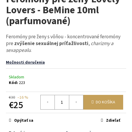
je
á
Lovers - BeMine 10ml
0,0
z
j
(parfumované)
5
s
hviezdičiek.
ť
Feromóny pre ženy s vôňou - koncentrované feromóny
?
pre
zvýšenie sexuálnej príťažlivosti
,
charizmy a
sexappealu
.
Možnosti doručenia
HĽADAŤ
Skladom
Kód:
223
O
€30
–16 %
d
€25
DO KOŠÍKA
p
Jednotková
o
cena:
r
Opýtať sa
Zdieľať
ú