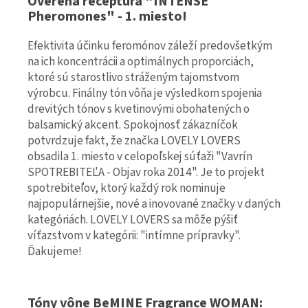
Overená receptúra "INTENSE
Pheromones" - 1. miesto!
Efektivita účinku feromónov záleží predovšetkým
na ich koncentrácii a optimálnych proporciách,
ktoré sú starostlivo stráženým tajomstvom
výrobcu. Finálny tón vôňa je výsledkom spojenia
drevitých tónov s kvetinovými obohatených o
balsamický akcent. Spokojnosť zákazníčok
potvrdzuje fakt, že značka LOVELY LOVERS
obsadila 1. miesto v celopoľskej súťaži "Vavrín
SPOTREBITEĽA - Objav roka 2014". Je to projekt
spotrebiteľov, ktorý každý rok nominuje
najpopulárnejšie, nové a inovované značky v daných
kategóriách. LOVELY LOVERS sa môže pýšiť
víťazstvom v kategórii: "intímne prípravky".
Ďakujeme!
Tóny vône BeMINE Fragrance WOMAN: