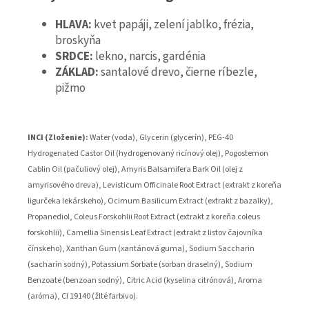
HLAVA:
kvet papáji, zelení jablko, frézia,
broskyňa
SRDCE:
lekno, narcis, gardénia
ZÁKLAD:
santalové drevo, čierne ríbezle,
pižmo
INCI (Zloženie):
Water (voda), Glycerin (glycerín), PEG-40
Hydrogenated Castor Oil (hydrogenovaný ricínový olej), Pogostemon
Cablin Oil (pačuliový olej), Amyris Balsamifera Bark Oil (olej z
amyrisového dreva), Levisticum Officinale Root Extract (extrakt z koreňa
ligurčeka lekárskeho), Ocimum Basilicum Extract (extrakt z bazalky),
Propanediol, Coleus Forskohlii Root Extract (extrakt z koreňa coleus
forskohlii), Camellia Sinensis Leaf Extract (extrakt z listov čajovníka
čínskeho), Xanthan Gum (xantánová guma), Sodium Saccharin
(sacharín sodný), Potassium Sorbate (sorban draselný), Sodium
Benzoate (benzoan sodný), Citric Acid (kyselina citrónová), Aroma
(aróma), CI 19140 (žlté farbivo).