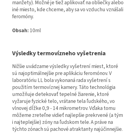
manžety). Možné je tiež aplikovať na obliečky alebo
iné miesto, kde chceme, aby sa vo vzduchu vznášali
feromóny.
Obsah:
10ml
Výsledky termovízneho vyšetrenia
Nižšie uvádzame výsledky vyšetrení miest, ktoré
sú najoptimálnejšie pre aplikáciu feromónov. V
laboratóriu LL bola vykonaná rada vyšetrení s
použitím termovíznej kamery. Táto technológia
umožňuje detekovať tepelné žiarenie, ktoré
vyžaruje fyzické telo, vrátane tela ľudského, vo
vlnovej dĺžke 0,9 - 14 mikrometrov. Vďaka tomu
môžeme zreteľne vidieť najlepšie prekrvené (a tým
i najteplejšie) zóny na ľudskom tele. A práve na
týchto zónach sú pachové atraktanty najúčinnejšie.