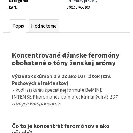
č
Kategória
:
Feromony pre ženy
a
EAN
:
5901687650203
m
e
Popis
Hodnotenie
FEROMONY
MAGNETIFICO
PHEROMONE
SEDUCTION
PRE
Koncentrované dámske feromóny
ŽENY
obohatené o tóny ženskej arómy
30ML
€32,99
Výsledok skúmania viac ako 107 látok (tzv.
Pachových atraktantov)
- kvôli získaniu špeciálnej formule BeMINE
INTENSE Pheromones bolo preskúmaných až
107
rôznych komponentov
Čo to je koncentrát feromónov a ako
pôsobí?