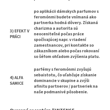
po aplikácii dámskych parfumov s
feromónmi budete vnímaná ako
partnerka hodná dôvery. Získaná
charizma a autorita sú
3) EFEKT V
neoceniteľné počas práce
PRÁCI
spočívajúcej napr. v riadení
zamestnancov, pri kontakte so
zákazníkom alebo počas rokovaní
so šéfom ohľadom zvýšenia platu.
parfémy s feromónmi zvyšujú
sebaistotu, čo uľahčuje získanie
4) ALFA
dominancie v skupine a zvýši
SAMICE
afinitu partnerov / partneriek na
naše podmanivé pôsobenie.