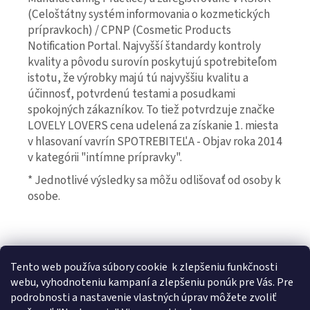
(Celoštátny systém informovania o kozmetických
prípravkoch) / CPNP (Cosmetic Products
Notification Portal. Najvyšší štandardy kontroly
kvality a pôvodu surovín poskytujú spotrebiteľom
istotu, že výrobky majú tú najvyššiu kvalitu a
účinnosť, potvrdenú testami a posudkami
spokojných zákazníkov. To tiež potvrdzuje značke
LOVELY LOVERS cena udelená za získanie 1. miesta
v hlasovaní vavrín SPOTREBITEĽA - Objav roka 2014
v kategórii "intímne prípravky".
* Jednotlivé výsledky sa môžu odlišovať od osoby k
osobe.
Z
Tento web používa súbory cookie
k zlepšeniu funkčnosti
á
IntímneNákupy.sk
Afrodiziakálne sviečky
Feromony
webu, vyhodnoteniu kampaní a zlepšeniu ponúk pre Vás. Pre
p
Bezpečnostné prehlásenie k výživovým doplnkom a
podrobnosti a nastavenie vlastných úprav môžete zvoliť
ä
kozmetike