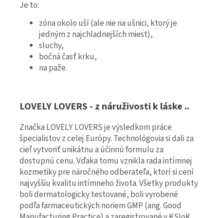
Je to:
zóna okolo uší (ale nie na ušnici, ktorý je
jedným z najchladnejších miest),
sluchy,
bočná časť krku,
na paže.
LOVELY LOVERS - z náruživosti k láske ..
Značka LOVELY LOVERS je výsledkom práce
špecialistov z celej Európy. Technológovia si dali za
cieľ vytvoriť unikátnu a účinnú formulu za
dostupnú cenu. Vďaka tomu vznikla rada intímnej
kozmetiky pre náročného odberateľa, ktorí si cení
najvyššiu kvalitu intímneho života. Všetky produkty
boli dermatologicky testované, boli vyrobené
podľa farmaceutických noriem GMP (ang. Good
Manufacturing Practice) a zaregistrované v KSIoK