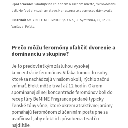
Upozornenie:
Skladujte na chladnom a suchom mieste, mimo dosahu
detí. Horľavé aj v suchom stave. Naneste na telo pomocou dávkovača.
Distribútor:
BENEFITNET GROUP Sp. z o.o., ul. Symfonii 4/13, 02-786
Varšava, Poľsko.
Prečo môžu feromóny uľahčiť dvorenie a
dominanciu v skupine?
Je to predovšetkým zásluhou vysokej
koncentrácie feromónov. Vďaka tomu ich osoby,
ktoré sa nachádzajú v našom okolí, rýchlo začnú
vnímať. Efekt môže trvať až 12 hodín. Okrem
spomínanej silnej koncentrácie feromónov boli do
receptúry BeMINE Fragrance pridané typicky
ženské tóny vône, ktoré okrem atraktívnej arómy
pomáhajú feromónom zlúčeninám postupne sa
uvoľňovať, aby efekt ich pôsobenia trval čo
najdlhšie.