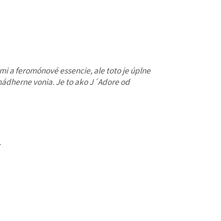
i a feromónové essencie, ale toto je úplne
o nádherne vonia. Je to ako J´Adore od
.