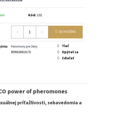
dom
Kód:
101
DO KOŠÍKA
otková
Tlač
ória
:
Feromony pre ženy
Opýtať sa
8595630010175
Zdieľať
ICO power of pheromones
xuálnej príťažlivosti, sebavedomia a