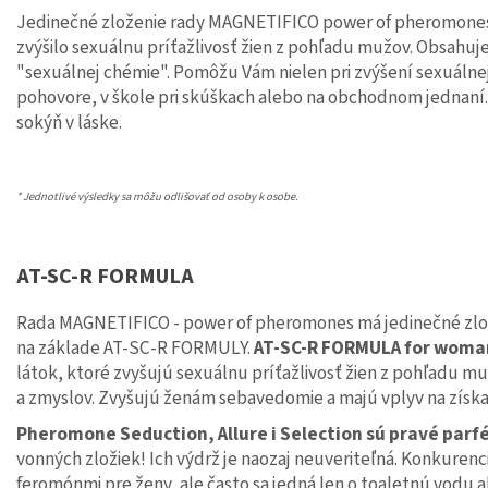
Jedinečné zloženie rady MAGNETIFICO power of pheromones 
zvýšilo sexuálnu príťažlivosť žien z pohľadu mužov. Obsahu
"sexuálnej chémie". Pomôžu Vám nielen pri zvýšení sexuálnej 
pohovore, v škole pri skúškach alebo na obchodnom jednaní.
sokýň v láske.
* Jednotlivé výsledky sa môžu odlišovať od osoby k osobe.
AT-SC-R FORMULA
Rada MAGNETIFICO - power of pheromones má jedinečné zlož
na základe AT-SC-R FORMULY.
AT-SC-R FORMULA for woma
látok, ktoré zvyšujú sexuálnu príťažlivosť žien z pohľadu
a zmyslov. Zvyšujú ženám sebavedomie a majú vplyv na získan
Pheromone Seduction, Allure i Selection sú pravé parf
vonných zložiek! Ich výdrž je naozaj neuveriteľná. Konkurenc
feromónmi pre ženy, ale často sa jedná len o toaletnú vodu 