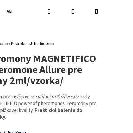
Hľadať
Prihlásenie
Nákupný
Masážne sviečky
Masážne oleje
Parfémy
košík
rné
notení
Podrobnosti hodnotenia
enie
romony MAGNETIFICO
tu
eromone Allure pre
ny 2ml/vzorka/
čiek.
m pre
zvýšenie sexuálnej príťažlivosti
z rady
TIFICO PHEROMONE
Nasledujúce
TIFICO power of pheromones. Feromóny pre
ENY 50ML
pičkovej kvality.
Praktické balenie do
ky.
ti doručenia