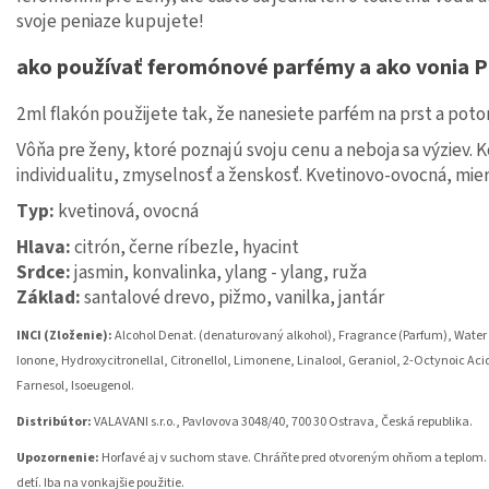
svoje peniaze kupujete!
ako používať feromónové parfémy a ako vonia 
2ml flakón použijete tak, že nanesiete parfém na prst a poto
Vôňa pre ženy, ktoré poznajú svoju cenu a neboja sa výziev.
individualitu, zmyselnosť a ženskosť. Kvetinovo-ovocná, mie
Typ:
kvetinová, ovocná
Hlava:
citrón, černe ríbezle, hyacint
Srdce:
jasmin, konvalinka, ylang - ylang, ruža
Základ:
santalové drevo, pižmo, vanilka, jantár
INCI (Zloženie):
Alcohol Denat. (denaturovaný alkohol), Fragrance (Parfum), Water
Ionone, Hydroxycitronellal, Citronellol, Limonene, Linalool, Geraniol, 2-Octynoic Acid
Farnesol, Isoeugenol.
Distribútor:
VALAVANI s.r.o., Pavlovova 3048/40, 700 30 Ostrava, Česká republika.
Upozornenie:
Horľavé aj v suchom stave. Chráňte pred otvoreným ohňom a teplom. N
detí. Iba na vonkajšie použitie.