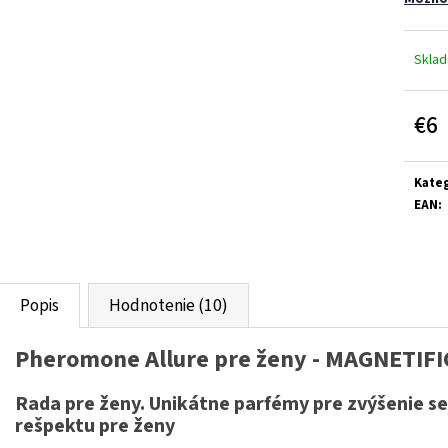
Skla
€6
Jedn
cena:
Kateg
EAN
:
Popis
Hodnotenie (10)
Pheromone Allure pre ženy - MAGNETIF
Rada pre ženy. Unikátne parfémy pre zvýšenie se
rešpektu pre ženy