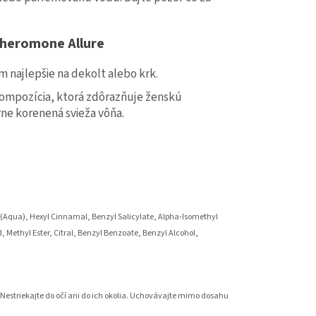
Pheromone Allure
m najlepšie na dekolt alebo krk.
 Kompozícia, ktorá zdôrazňuje ženskú
rne korenená svieža vôňa.
 (Aqua), Hexyl Cinnamal, Benzyl Salicylate, Alpha-Isomethyl
, Methyl Ester, Citral, Benzyl Benzoate, Benzyl Alcohol,
estriekajte do očí ani do ich okolia. Uchovávajte mimo dosahu