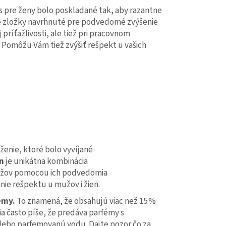
pre ženy bolo poskladané tak, aby razantne
je zložky navrhnuté pre podvedomé zvýšenie
príťažlivosti, ale tiež pri pracovnom
 Pomôžu Vám tiež zvýšiť rešpekt u vašich
enie, ktoré bolo vyvíjané
n
je unikátna kombinácia
 mužov pomocou ich podvedomia
ie rešpektu u mužov i žien.
émy.
To znamená, že obsahujú viac než 15%
ia často píše, že predáva parfémy s
alebo parfemovanú vodu. Dajte pozor čo za